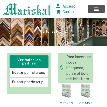
Ir
Acceso
al
Carrito
contenido
Cartones Pluma
Para hacer una
Ver todos los
nueva
perfiles
búsqueda,
pulsa el botón
reiniciar filtro.
C.P 140 3
C.P 140 5