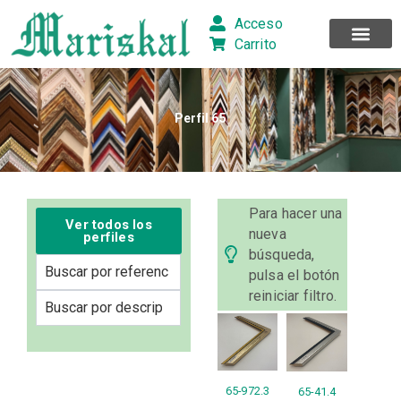
Ir
Acceso
al
Carrito
contenido
Perfil 65
Para hacer una
Ver todos los
nueva
perfiles
búsqueda,
pulsa el botón
reiniciar filtro.
65-972.3
65-41.4