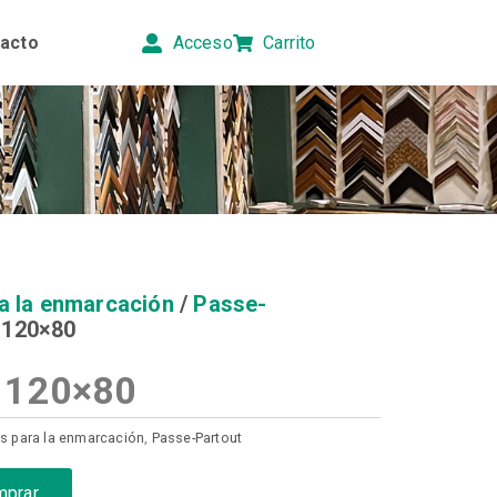
acto
Acceso
Carrito
a la enmarcación
/
Passe-
 120×80
 120×80
s para la enmarcación
,
Passe-Partout
mprar