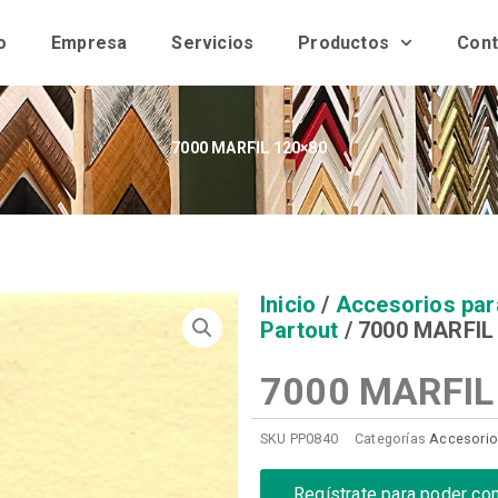
o
Empresa
Servicios
Productos
Cont
7000 MARFIL 120×80
Inicio
/
Accesorios par
Partout
/ 7000 MARFIL
7000 MARFIL
SKU
PP0840
Categorías
Accesorio
Regístrate para poder co