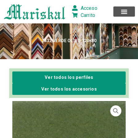
Ir
Acceso
al
Carrito
contenido
7432 VERDE OLIVO 120×80
Ver todos los perfiles
Ver todos los accesorios