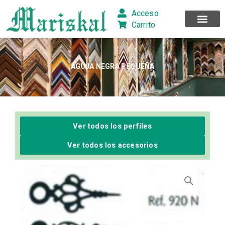
Ir
Acceso
al
Carrito
contenido
AGUJA NEGRA PEQUEÑA
Ver todos los perfiles
Ver todos los accesorios