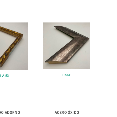
19-331
1-A-83
DO ADORNO
ACERO ÓXIDO