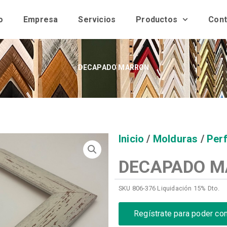
o
Empresa
Servicios
Productos
Cont
DECAPADO MARRON
Inicio
/
Molduras
/
Perf
DECAPADO 
SKU
806-376 Liquidación 15% Dto.
Regístrate para poder co