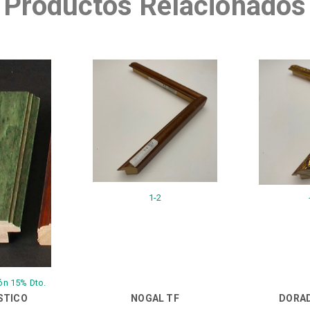
Productos Relacionados
1-2
ón 15% Dto.
STICO
NOGAL TF
DORA