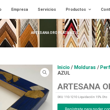
o
Empresa
Servicios
Productos
Cont
ARTESANA ORO PLATA AZUL
Inicio
/
Molduras
/
Perf
AZUL
ARTESANA O
SKU
110-1210 Liquidación 15% Dto
Regístrate para poder co