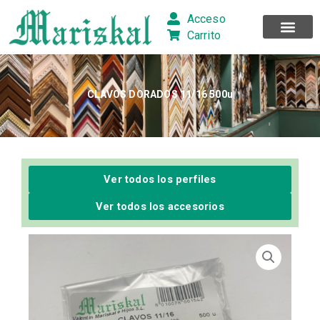
Ir
Acceso
al
Carrito
contenido
CLAVOS DORADOS 11/16 500u
Ver todos los perfiles
Ver todos los accesorios