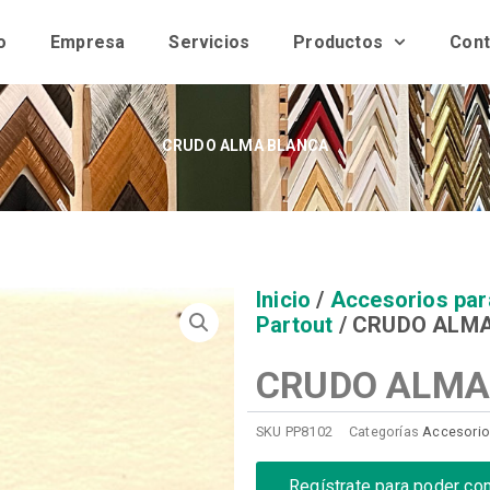
o
Empresa
Servicios
Productos
Cont
CRUDO ALMA BLANCA
Inicio
/
Accesorios par
Partout
/ CRUDO ALM
CRUDO ALMA
SKU
PP8102
Categorías
Accesorio
Regístrate para poder co