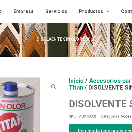
o
Empresa
Servicios
Productos
Cont
DISOLVENTE SIN OLOR 500ml
Inicio
/
Accesorios par
Titan
/ DISOLVENTE SI
DISOLVENTE 
SKU
TAUX500DI
Categorías
Acceso
Regístrate para poder co