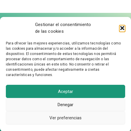
Gestionar el consentimiento
de las cookies
Para ofrecer las mejores experiencias, utilizamos tecnologías como
las cookies para almacenar y/o acceder a la información del
FÁBRICA DE MOLDURAS
dispositivo. El consentimiento de estas tecnologías nos permitirá
procesar datos como el comportamiento de navegación o las
identificaciones únicas en este sitio. No consentir o retirar el
Aviso Legal
consentimiento, puede afectar negativamente a ciertas
características y funciones.
Política de Privacidad
Accesibilidad
Política de cookies
Aceptar
Condiciones Generales
Denegar
Ver preferencias
Agente Digitalizador ASH Proyectos Creativos