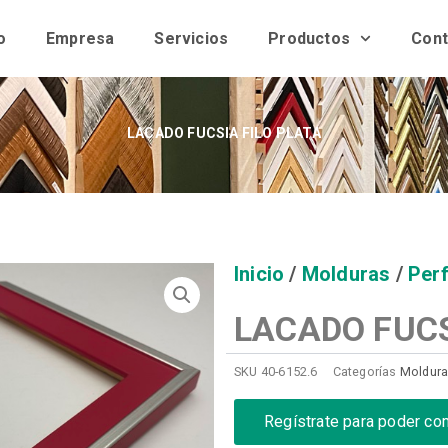
o
Empresa
Servicios
Productos
Cont
LACADO FUCSIA FILO PLATA
Inicio
/
Molduras
/
Perf
LACADO FUCS
SKU
40-6152.6
Categorías
Moldur
Regístrate para poder co