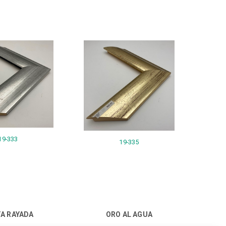
19-333
19-335
A RAYADA
ORO AL AGUA