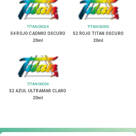
TITAN06024
TITAN06036
S4 ROJO CADMIO OSCURO
S2 ROJO TITAN OSCURO
20ml
20ml
TITAN06054
S2 AZUL ULTRAMAR CLARO
20ml