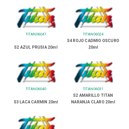
TITAN06047
TITAN06024
S4 ROJO CADMIO OSCURO
S2 AZUL PRUSIA 20ml
20ml
TITAN06040
TITAN06031
S2 AMARILLO TITAN
S3 LACA CARMIN 20ml
NARANJA CLARO 20ml