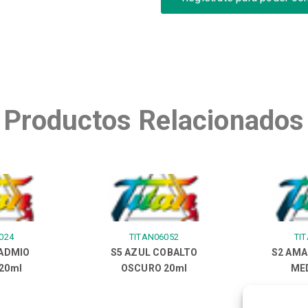
Productos Relacionados
024
TITAN06052
TI
CADMIO
S5 AZUL COBALTO
S2 AMA
20ml
OSCURO 20ml
MED