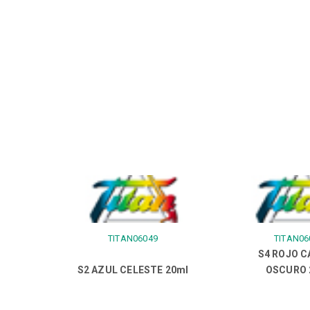
TITAN06049
TITAN06
S4 ROJO 
S2 AZUL CELESTE 20ml
OSCURO 