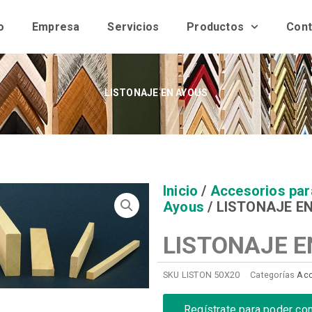
o
Empresa
Servicios
Productos
Cont
LISTONAJE EN AYOUS
Inicio
/
Accesorios par
Ayous
/ LISTONAJE E
LISTONAJE E
SKU
LISTON 50X20
Categorías
Acc
Regístrate para poder co