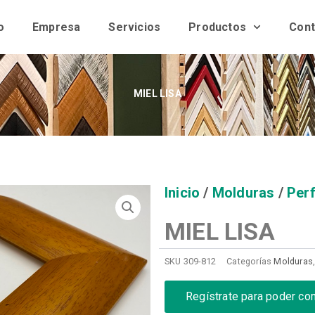
o
Empresa
Servicios
Productos
Cont
MIEL LISA
Inicio
/
Molduras
/
Perf
MIEL LISA
SKU
309-812
Categorías
Molduras
Regístrate para poder co