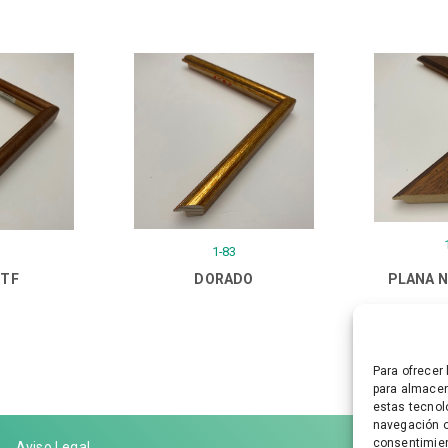
1-83
 TF
DORADO
PLANA N
Para ofrecer
para almacen
estas tecnol
navegación o 
consentimien
Aviso Legal