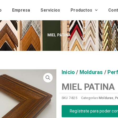
o
Empresa
Servicios
Productos
Cont
MIEL PATINA
Inicio
/
Molduras
/
Perf
MIEL PATINA
SKU
7-825
Categorías
Molduras
,
Pe
Regístrate para poder co