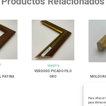
Productos Relacionados
7
104-37-3
VERDOSO PICADO FILO
L PATINA
ORO
MOLDURA
Para ofrecer
para almacen