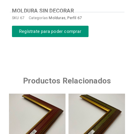
MOLDURA SIN DECORAR
SKU
67
Categorías
Molduras
,
Perfil 67
Regístrate para poder comprar
Productos Relacionados