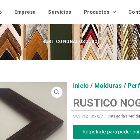
o
Empresa
Servicios
Productos
Cont
RUSTICO NOGAL OSCURO
Inicio
/
Molduras
/
Perf
RUSTICO NO
SKU
762T05-127
Categorías
Moldu
Regístrate para poder co