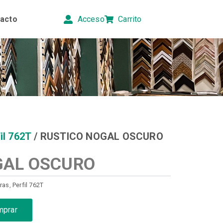
acto
Acceso
Carrito
il 762T
/ RUSTICO NOGAL OSCURO
GAL OSCURO
ras
,
Perfil 762T
mprar