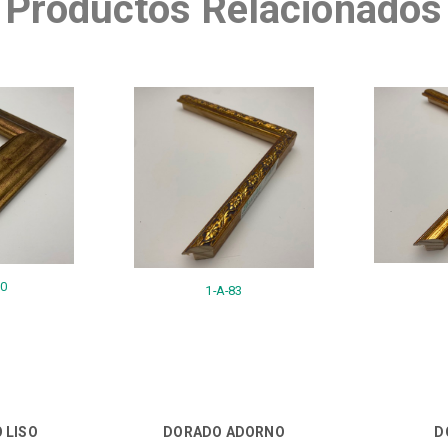
Productos Relacionados
20
1-A-83
 LISO
DORADO ADORNO
D