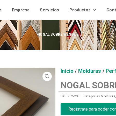
o
Empresa
Servicios
Productos
Cont
NOGAL SOBRE WENGUE
Inicio
/
Molduras
/
Perf
NOGAL SOBR
SKU
702-203
Categorías
Molduras
Regístrate para poder co