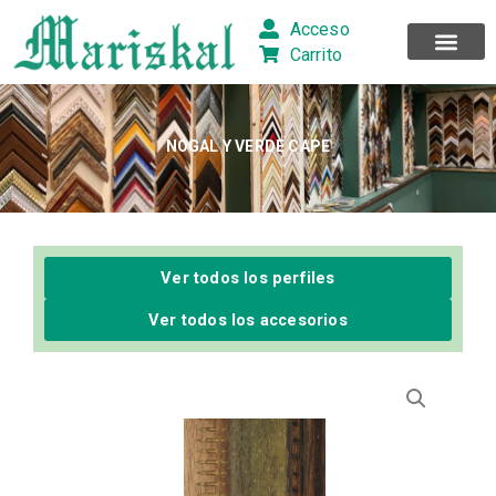
Ir
Acceso
al
Carrito
contenido
NOGAL Y VERDE CAPE
Ver todos los perfiles
Ver todos los accesorios