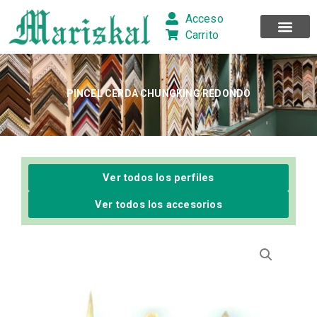
Ir
Acceso
al
Carrito
contenido
PINCEL CERDA CHUNGKING REDONDO
Ver todos los perfiles
Ver todos los accesorios