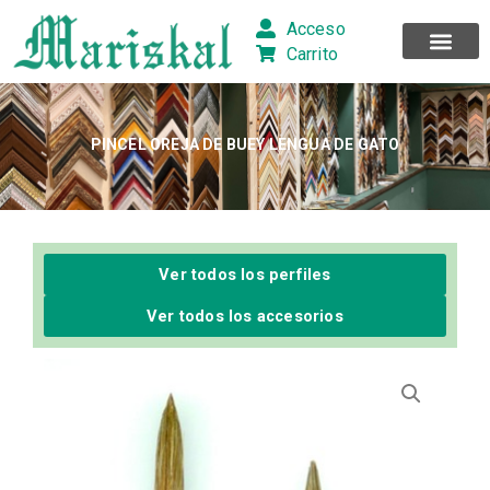
Ir
Acceso
al
Carrito
contenido
PINCEL OREJA DE BUEY LENGUA DE GATO
Ver todos los perfiles
Ver todos los accesorios