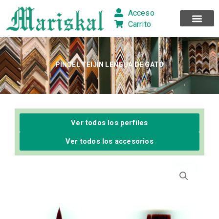
Ir
Acceso
al
Carrito
contenido
PINCEL TEIJIN LENGUA DE GATO
Ver todos los perfiles
Ver todos los accesorios