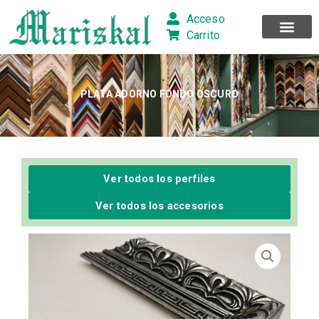
Ir
Acceso
al
Carrito
contenido
PLATA ADORNO FONDO OSCURO
Ver todos los perfiles
Ver todos los accesorios