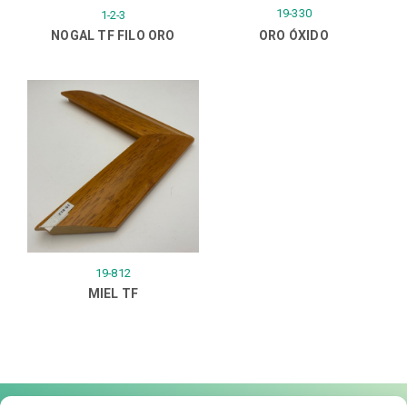
19-330
1-2-3
NOGAL TF FILO ORO
ORO ÓXIDO
19-812
MIEL TF