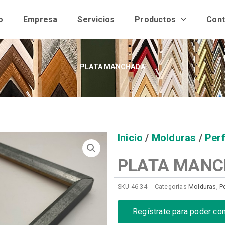
o
Empresa
Servicios
Productos
Cont
PLATA MANCHADA
Inicio
/
Molduras
/
Perf
PLATA MAN
SKU
46-34
Categorías
Molduras
,
Pe
Regístrate para poder co