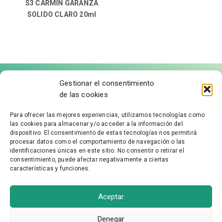
S3 CARMIN GARANZA
SOLIDO CLARO 20ml
Gestionar el consentimiento
de las cookies
Para ofrecer las mejores experiencias, utilizamos tecnologías como
las cookies para almacenar y/o acceder a la información del
FÁBRICA DE MOLDURAS
dispositivo. El consentimiento de estas tecnologías nos permitirá
procesar datos como el comportamiento de navegación o las
identificaciones únicas en este sitio. No consentir o retirar el
Aviso Legal
consentimiento, puede afectar negativamente a ciertas
características y funciones.
Política de Privacidad
Accesibilidad
Política de cookies
Aceptar
Condiciones Generales
Denegar