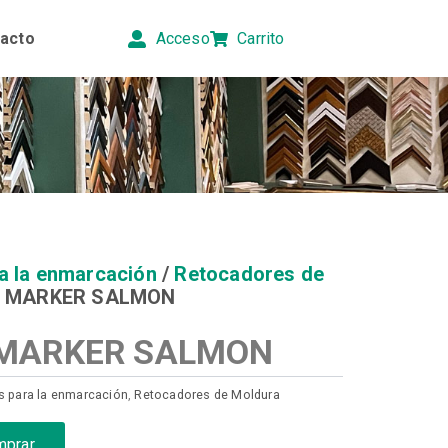
acto
Acceso
Carrito
a la enmarcación
/
Retocadores de
R MARKER SALMON
MARKER SALMON
 para la enmarcación
,
Retocadores de Moldura
mprar