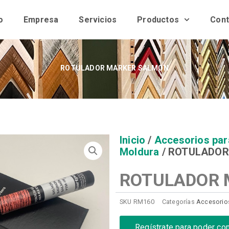
o
Empresa
Servicios
Productos
Cont
ROTULADOR MARKER SALMON
Inicio
/
Accesorios par
Moldura
/ ROTULADO
ROTULADOR 
SKU
RM160
Categorías
Accesorios
Regístrate para poder co