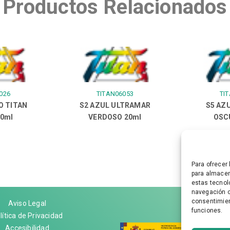
Productos Relacionados
026
TITAN06053
TI
O TITAN
S2 AZUL ULTRAMAR
S5 AZ
20ml
VERDOSO 20ml
OSC
Para ofrecer
para almacen
estas tecnol
navegación o 
consentimien
Aviso Legal
funciones.
lítica de Privacidad
Accesibilidad