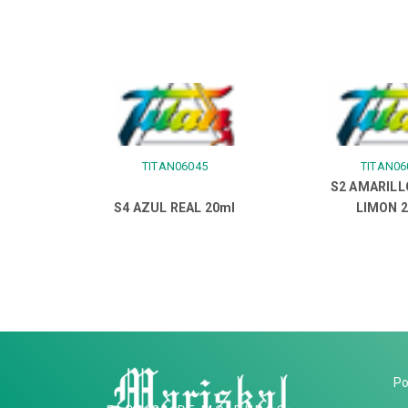
TITAN06045
TITAN06
S2 AMARILL
S4 AZUL REAL 20ml
LIMON 
Po