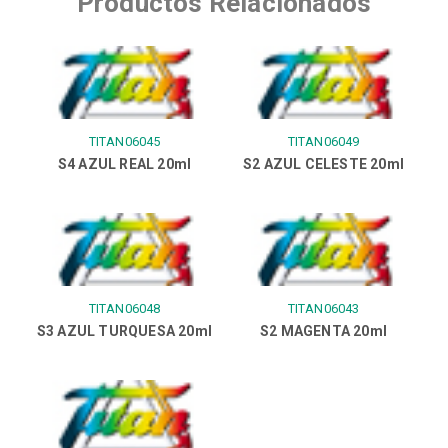
Productos Relacionados
TITAN06045
TITAN06049
S4 AZUL REAL 20ml
S2 AZUL CELESTE 20ml
TITAN06048
TITAN06043
S3 AZUL TURQUESA 20ml
S2 MAGENTA 20ml