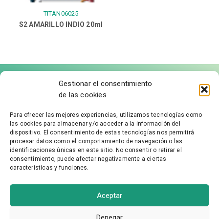
TITAN06025
S2 AMARILLO INDIO 20ml
Gestionar el consentimiento
de las cookies
Para ofrecer las mejores experiencias, utilizamos tecnologías como
las cookies para almacenar y/o acceder a la información del
FÁBRICA DE MOLDURAS
dispositivo. El consentimiento de estas tecnologías nos permitirá
procesar datos como el comportamiento de navegación o las
identificaciones únicas en este sitio. No consentir o retirar el
Aviso Legal
consentimiento, puede afectar negativamente a ciertas
características y funciones.
Política de Privacidad
Accesibilidad
Política de cookies
Aceptar
Condiciones Generales
Denegar