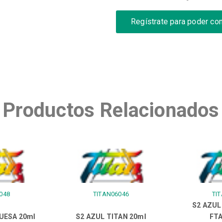
Regístrate para poder co
Productos Relacionados
048
TITAN06046
TI
S2 AZU
UESA 20ml
S2 AZUL TITAN 20ml
FTA