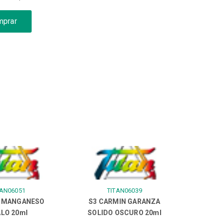
mprar
TAN06051
TITAN06039
L MANGANESO
S3 CARMIN GARANZA
LO 20ml
SOLIDO OSCURO 20ml