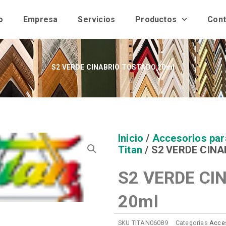
o
Empresa
Servicios
Productos
Cont
S2 VERDE CINABRIO TOSTADO 20ml
Inicio
/
Accesorios par
Titan
/ S2 VERDE CIN
S2 VERDE CI
20ml
SKU
TITAN06089
Categorías
Acces