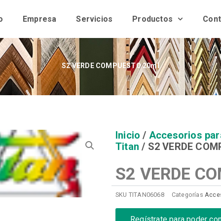
o
Empresa
Servicios
Productos
Cont
S2 VERDE COMPUESTO 20ml
Inicio
/
Accesorios par
Titan
/ S2 VERDE COM
S2 VERDE C
SKU
TITAN06068
Categorías
Acces
Regístrate para poder co