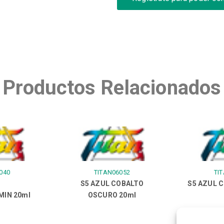
Productos Relacionados
040
TITAN06052
TI
S5 AZUL COBALTO
S5 AZUL 
MIN 20ml
OSCURO 20ml