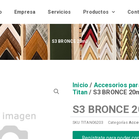
o
Empresa
Servicios
Productos
Cont
S3 BRONCE 20ml
Inicio
/
Accesorios par
Titan
/ S3 BRONCE 20
S3 BRONCE 2
SKU
TITAN06203
Categorías
Acces
Regístrate para poder co