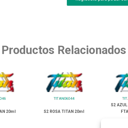
Productos Relacionados
046
TITAN06044
TI
S2 AZU
AN 20ml
S2 ROSA TITAN 20ml
FTA