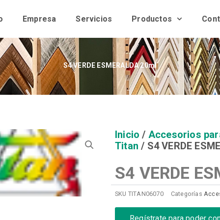
o
Empresa
Servicios
Productos
Cont
S4 VERDE ESMERALDA 20ml
Inicio
/
Accesorios par
Titan
/ S4 VERDE ESM
S4 VERDE ES
SKU
TITAN06070
Categorías
Acces
Regístrate para poder co