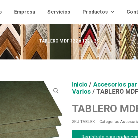
o
Empresa
Servicios
Productos
Cont
TABLERO MDF 122 x 122 x 25
Inicio
/
Accesorios par
Varios
/ TABLERO MDF 
TABLERO MDF 
SKU
TABLEX
Categorías
Accesorio
Regístrate para poder co