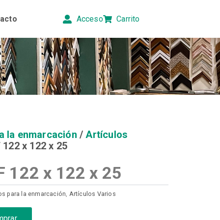
acto
Acceso
Carrito
a la enmarcación
/
Artículos
122 x 122 x 25
122 x 122 x 25
s para la enmarcación
,
Artículos Varios
mprar