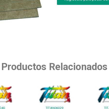
Productos Relacionados
040
TITAN06029
TI