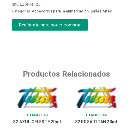
SKU
LZOPIN T20
Categorías
Accesorios para la enmarcación
,
Bellas Artes
Regístrate para poder comprar
Productos Relacionados
TITAN06049
TITAN06044
S2 AZUL CELESTE 20ml
S2 ROSA TITAN 20ml