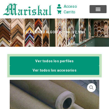
Ir
Acceso
al
Carrito
contenido
TELA LIENZO ALGODON 10m. x 2,10m.
Ver todos los perfiles
Ver todos los accesorios