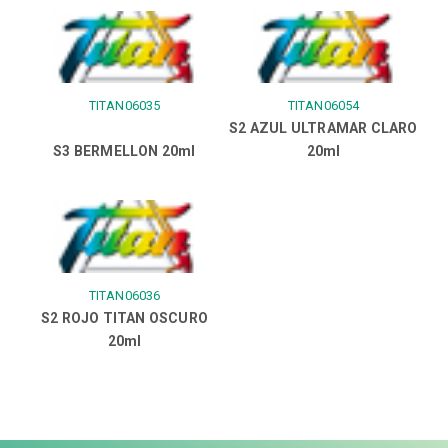
TITAN06035
TITAN06054
S2 AZUL ULTRAMAR CLARO
S3 BERMELLON 20ml
20ml
TITAN06036
S2 ROJO TITAN OSCURO
20ml