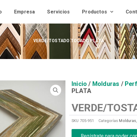
o
Empresa
Servicios
Productos
Cont
VERDE/TOSTADO TOCADO PLATA
Inicio
/
Molduras
/
Perf
PLATA
VERDE/TOST
SKU
705-951
Categorías
Molduras
Regístrate para poder co