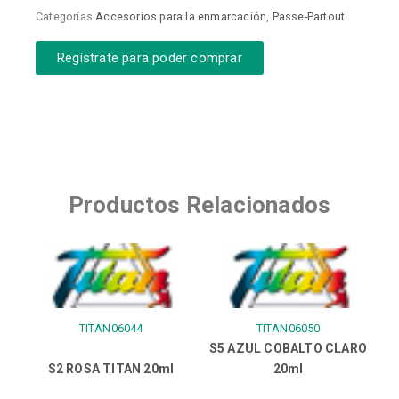
Categorías
Accesorios para la enmarcación
,
Passe-Partout
Regístrate para poder comprar
Productos Relacionados
TITAN06044
TITAN06050
S5 AZUL COBALTO CLARO
S2 ROSA TITAN 20ml
20ml