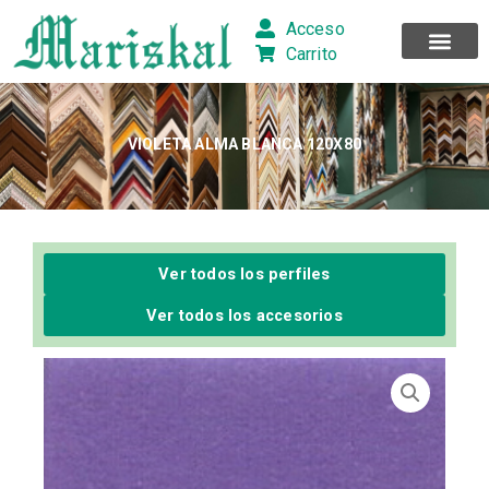
Ir
Acceso
al
Carrito
contenido
VIOLETA ALMA BLANCA 120X80
Ver todos los perfiles
Ver todos los accesorios