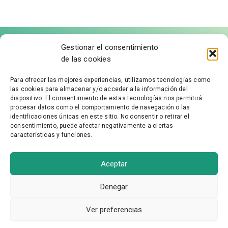
Gestionar el consentimiento
de las cookies
Para ofrecer las mejores experiencias, utilizamos tecnologías como
las cookies para almacenar y/o acceder a la información del
FÁBRICA DE MOLDURAS
dispositivo. El consentimiento de estas tecnologías nos permitirá
procesar datos como el comportamiento de navegación o las
identificaciones únicas en este sitio. No consentir o retirar el
Aviso Legal
consentimiento, puede afectar negativamente a ciertas
características y funciones.
Política de Privacidad
Accesibilidad
Política de cookies
Aceptar
Condiciones Generales
Denegar
Ver preferencias
Agente Digitalizador ASH Proyectos Creativos