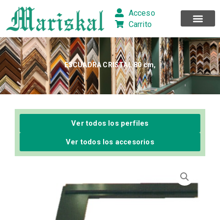
Ir
Acceso
al
Carrito
contenido
ESCUADRA CRISTAL 80 cm,
Ver todos los perfiles
Ver todos los accesorios