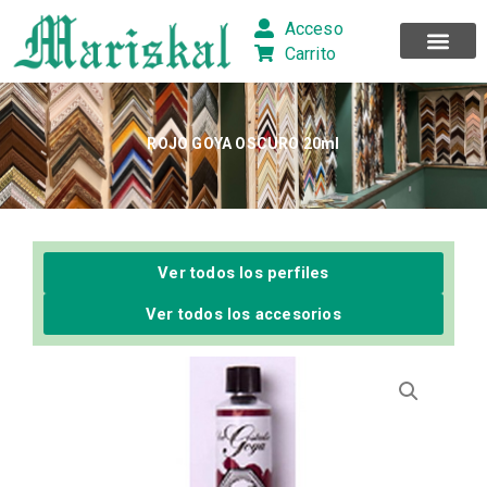
Ir
Acceso
al
Carrito
contenido
ROJO GOYA OSCURO 20ml
Ver todos los perfiles
Ver todos los accesorios